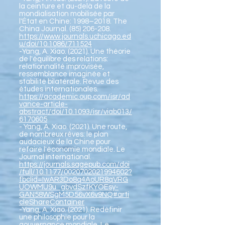
la ceinture et au-delà de la
mondialisation mobilisée par
l'État en Chine: 1998–2018. The
China Journal.
(85) 206-208
.
https://www.journals.uchicago.ed
u/doi/10.1086/711524
-Yang, A. Xiao. (2021). Une théorie
de l'équilibre des relations:
relationnalité improvisée,
ressemblance imaginée et
stabilité bilatérale. Revue des
études internationales.
https://academic.oup.com/isr/ad
vance-article-
abstract/doi/10.1093/isr/viab013/
6170605
- Yang, A. Xiao. (2021). Une route,
de nombreux rêves: le plan
audacieux de la Chine pour
refaire l'économie mondiale. Le
Journal international.
https://journals.sagepub.com/doi
/full/10.1177/0020702021994602?
fbclid=IwAR3Do8q4AoUR8qVRG
UOWMU9u_gbvdSzfKYOEsy-
GAN58WSgM5D56vX6v9NQ#arti
cleShareContainer
-Yang, A. Xiao. (2021). Redéfinir
une philosophie pour la
gouvernance mondiale. Le