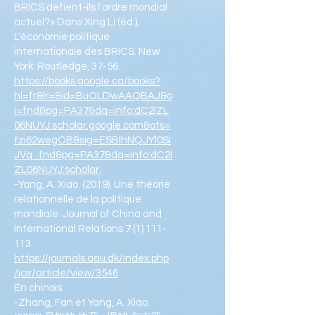
BRICS défient-ils l'ordre mondial
actuel?» Dans Xing Li (éd.),
L'économie politique
internationale des BRICS. New
York: Routledge, 37-56.
https://books.google.ca/books?
hl=fr&lr=&id=BuOLDwAAQBAJ&o
i=fnd&pg=PA37&dq=info:dC2lZL
06NUYJ:scholar.google.com&ots=
fzi62wegOB&sig=ESBIhNQJYl0Si
JVq_fnd&pg=PA37&dq=info:dC2l
ZL06NUYJ:scholar.
-Yang, A. Xiao. (2019). Une théorie
relationnelle de la politique
mondiale. Journal of China and
International Relations 7 (1) 111-
113.
https://journals.aau.dk/index.php
/jcir/article/view/3546
En chinois:
-Zhang, Fan et Yang, A. Xiao.