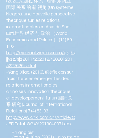
(2020).尼加拉 体系 - 理解 东南亚
国际 关系 的 新 视角 (Un système
Negara: une nouvelle perspective
théorique sur les relations
internationales en Asie du Sud-
Est).世界 经济 与 政治 （World
Economics and Politics） (11) 89-
116.
http://ejournaliwep.cssn.cn/qkjj/sj
jjyzz/sjz2011/202012/t20201201_
5227626.shtml
-Yang, Xiao. (2019). (Réflexion sur
trois théories émergentes des
relations internationales
chinoises: innovation théorique
et développement futur).国际 关
系 研究 (Journal of International
Relations) 7 (4) 83-93.
http://www.cnki.com.cn/Article/C
JFDTotal-GGXY201904007.htm
En anglais:
-Yang, A. Xiao. (2021). La route de