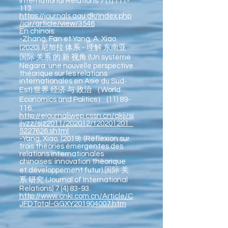
International Relations 7 (1) 111-
113.
https://journals.aau.dk/index.php
/jcir/article/view/3546
En chinois:
-Zhang, Fan et Yang, A. Xiao.
(2020).尼加拉 体系 - 理解 东南亚
国际 关系 的 新 视角 (Un système
Negara: une nouvelle perspective
théorique sur les relations
internationales en Asie du Sud-
Est).世界 经济 与 政治 （World
Economics and Politics） (11) 89-
116.
http://ejournaliwep.cssn.cn/qkjj/sj
jjyzz/sjz2011/202012/t20201201_
5227626.shtml
-Yang, Xiao. (2019). (Réflexion sur
trois théories émergentes des
relations internationales
chinoises: innovation théorique
et développement futur).国际 关
系 研究 (Journal of International
Relations) 7 (4) 83-93.
http://www.cnki.com.cn/Article/C
JFDTotal-GGXY201904007.htm