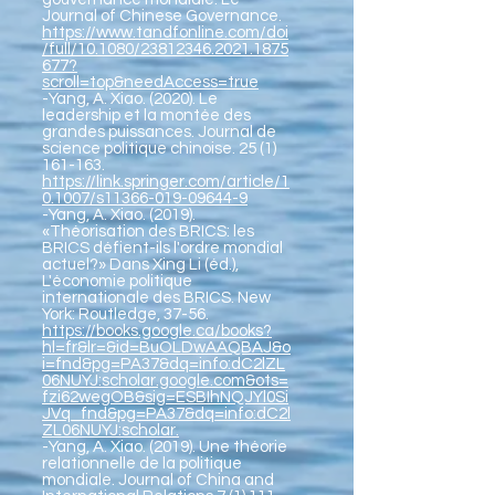
Journal of Chinese Governance.
https://www.tandfonline.com/doi
/full/10.1080/23812346.2021.1875
677?
scroll=top&needAccess=true
-Yang, A. Xiao. (2020). Le
leadership et la montée des
grandes puissances. Journal de
science politique chinoise. 25 (1)
161-163.
https://link.springer.com/article/1
0.1007/s11366-019-09644-9
-Yang, A. Xiao. (2019).
«Théorisation des BRICS: les
BRICS défient-ils l'ordre mondial
actuel?» Dans Xing Li (éd.),
L'économie politique
internationale des BRICS. New
York: Routledge, 37-56.
https://books.google.ca/books?
hl=fr&lr=&id=BuOLDwAAQBAJ&o
i=fnd&pg=PA37&dq=info:dC2lZL
06NUYJ:scholar.google.com&ots=
fzi62wegOB&sig=ESBIhNQJYl0Si
JVq_fnd&pg=PA37&dq=info:dC2l
ZL06NUYJ:scholar.
-Yang, A. Xiao. (2019). Une théorie
relationnelle de la politique
mondiale. Journal of China and