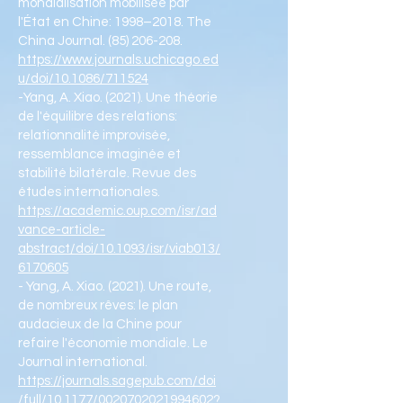
mondialisation mobilisée par
l'État en Chine: 1998–2018. The
China Journal.
(85) 206-208
.
https://www.journals.uchicago.ed
u/doi/10.1086/711524
-Yang, A. Xiao. (2021). Une théorie
de l'équilibre des relations:
relationnalité improvisée,
ressemblance imaginée et
stabilité bilatérale. Revue des
études internationales.
https://academic.oup.com/isr/ad
vance-article-
abstract/doi/10.1093/isr/viab013/
6170605
- Yang, A. Xiao. (2021). Une route,
de nombreux rêves: le plan
audacieux de la Chine pour
refaire l'économie mondiale. Le
Journal international.
https://journals.sagepub.com/doi
/full/10.1177/0020702021994602?