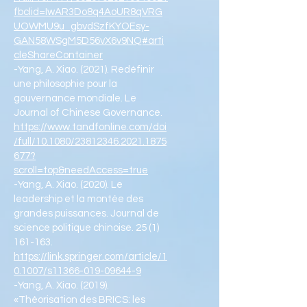
fbclid=IwAR3Do8q4AoUR8qVRG
UOWMU9u_gbvdSzfKYOEsy-
GAN58WSgM5D56vX6v9NQ#arti
cleShareContainer
-Yang, A. Xiao. (2021). Redéfinir
une philosophie pour la
gouvernance mondiale. Le
Journal of Chinese Governance.
https://www.tandfonline.com/doi
/full/10.1080/23812346.2021.1875
677?
scroll=top&needAccess=true
-Yang, A. Xiao. (2020). Le
leadership et la montée des
grandes puissances. Journal de
science politique chinoise. 25 (1)
161-163.
https://link.springer.com/article/1
0.1007/s11366-019-09644-9
-Yang, A. Xiao. (2019).
«Théorisation des BRICS: les